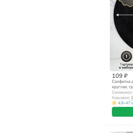
Мебель детская (7)
Обеденные группы (6)
Другая мебель (5)
Столы и столики (4)
109 ₽
Салфетка д
круглая, г
Самовывоз
Курьером:
1
•
4.8
47 