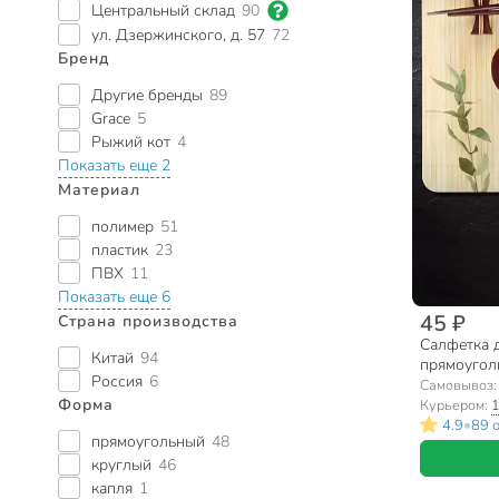
Центральный склад
90
ул. Дзержинского, д. 57
72
Бренд
Другие бренды
89
Grace
5
Рыжий кот
4
Показать еще 2
Материал
полимер
51
пластик
23
ПВХ
11
Показать еще 6
45 ₽
Страна производства
Салфетка д
Китай
94
прямоугол
Россия
6
312318
Самовывоз
Форма
Курьером:
1
•
4.9
89 
прямоугольный
48
круглый
46
капля
1