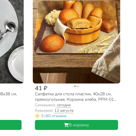
41 ₽
38х38 см,
Салфетка для стола пластик, 40х28 см,
прямоугольная, Корзина хлеба, PPM-01-
BB/ 312323
Самовывоз:
сегодня
Курьером:
12 августа
•
5
80 отзывов
В корзину