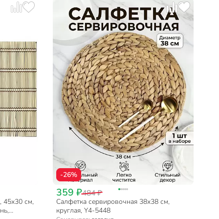
-26%
359 ₽
484 ₽
 45х30 см,
Салфетка сервировочная 38х38 см,
нь,
круглая, Y4-5448