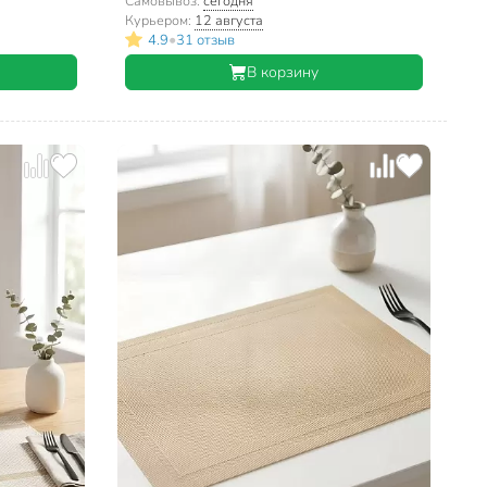
Самовывоз:
сегодня
Курьером:
12 августа
•
4.9
31 отзыв
В корзину