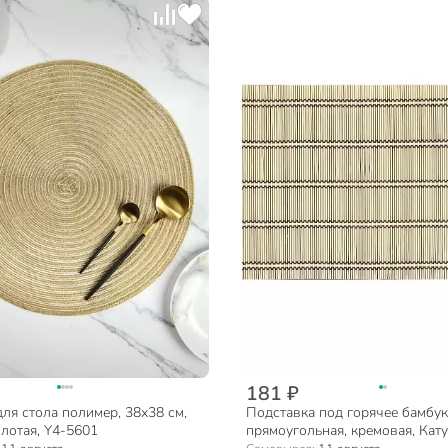
181 ₽
ля стола полимер, 38х38 см,
Подставка под горячее бамбук,
олотая, Y4-5601
прямоугольная, кремовая, Кату