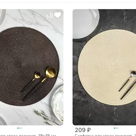
209 ₽
ля стола полимер, 38х38 см,
Салфетка для стола полимер, 