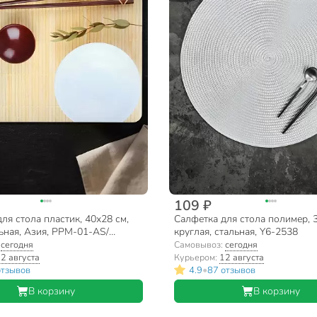
109 ₽
ля стола пластик, 40х28 см,
Салфетка для стола полимер, 
ьная, Азия, PPM-01-AS/
круглая, стальная, Y6-2538
:
сегодня
Самовывоз:
сегодня
2 августа
Курьером:
12 августа
•
отзывов
4.9
87 отзывов
В корзину
В корзину