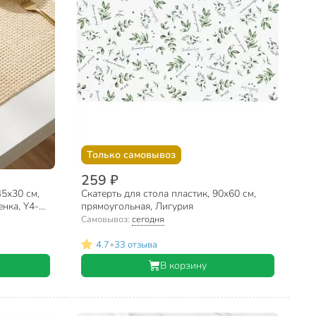
Только самовывоз
259 ₽
45х30 см,
Скатерть для стола пластик, 90х60 см,
нка, Y4-
прямоугольная, Лигурия
Самовывоз:
сегодня
•
4.7
33 отзыва
В корзину