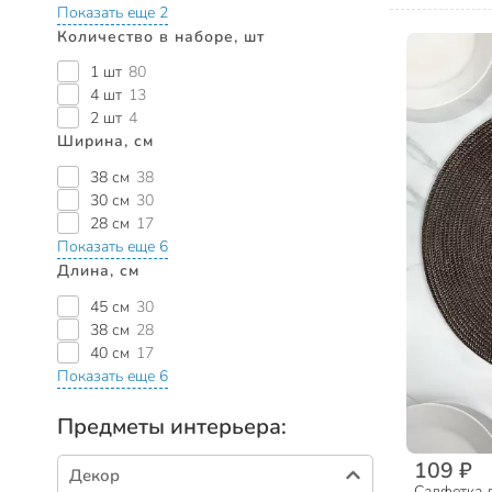
Показать еще 2
Количество в наборе, шт
1 шт
80
4 шт
13
2 шт
4
Ширина, см
38 см
38
30 см
30
28 см
17
Показать еще 6
Длина, см
45 см
30
38 см
28
40 см
17
Показать еще 6
Предметы интерьера:
109 ₽
Декор
Салфетка д