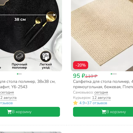
-20%
95 ₽
119 ₽
ля стола полимер, 38х38 см,
Салфетка для стола полимер, 
рафит, Y6-2543
прямоугольная, бежевая, Плете
3315
:
сегодня
Самовывоз:
сегодня
2 августа
Курьером:
12 августа
•
отзывов
4.9
37 отзывов
В корзину
В корзину