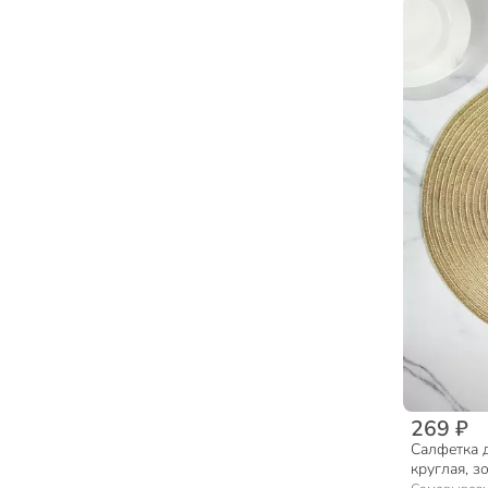
269 ₽
Салфетка д
круглая, з