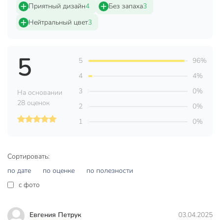
Приятный дизайн
4
Без запаха
3
Страна производства
Китай
Нейтральный цвет
3
Форма
прямоугольный
Материал
ПВХ
5
5
96%
Артикул производителя
Y4-8908
4
4%
Вес в упаковке
125 г
3
0%
На основании
28 оценок
Габариты упаковки
1 x 30 x 45 см
2
0%
1
0%
Сортировать:
по дате
по оценке
по полезности
c фото
Евгения Петрук
03.04.2025