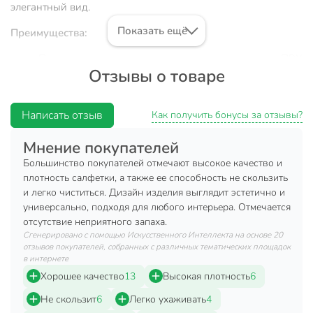
элегантный вид.
Показать ещё
Преимущества:
Прочность и долговечность: материал ПВХ
Отзывы о товаре
обеспечивает долгий срок службы.
Легкость в уходе: простая в очистке поверхность.
Написать отзыв
Универсальный дизайн: подходит для любого
Как получить бонусы за отзывы?
интерьера.
Мнение покупателей
Вы можете приобрести «Салфетка декоративная ПВХ,
Большинство покупателей отмечают высокое качество и
45х30 см, прямоугольная, Y4-8908» и другие товары в
плотность салфетки, а также ее способность не скользить
нашем интернет-магазине в Клинцах по низким ценам и с
и легко чиститься. Дизайн изделия выглядит эстетично и
бесплатным самовывозом.
универсально, подходя для любого интерьера. Отмечается
отсутствие неприятного запаха.
Техническая информация
Сгенерировано с помощью Искусственного Интеллекта на основе 20
отзывов покупателей, собранных с различных тематических площадок
Ширина, см
30 см
в интернете
Хорошее качество
13
Высокая плотность
6
Длина, см
45 см
Не скользит
6
Легко ухаживать
4
Количество в наборе, шт
1 шт