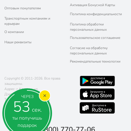
Активация Бонусной Карты
Оптовым покупателям
Политика конфиденциальности
Транспортным компаниям и
курьерам
Политика обработки
персональных данных
О компании
Пользовательское соглашение
Наши реквизиты
Согласие на обработку
персональных данных
Рекомендательные технологии
Copyright © 2011-2026. Все права
защищены.
Адрес: г. Клинцы, ул.
Дзержинского, д. 57
ЧЕРЕЗ
52
Телефон:
8 (800) 770-77-06
Почта:
sales@poryadok.ru
сек.
ты получишь
подарок
8 (800) 770-77-06