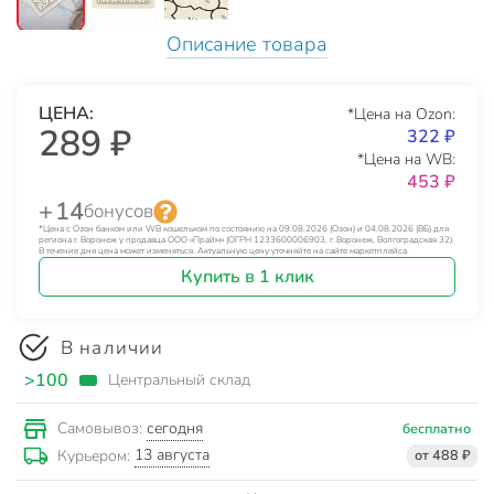
Описание товара
ЦЕНА:
*Цена на Ozon:
289 ₽
322 ₽
*Цена на WB:
453 ₽
+ 14
бонусов
*Цена с Озон банком или WB кошельком по состоянию на 09.08.2026 (Озон) и 04.08.2026 (ВБ) для
региона г. Воронеж у продавца ООО «Прайм» (ОГРН 1233600006903, г. Воронеж, Волгоградская 32).
В течение дня цена может изменяться. Актуальную цену уточняйте на сайте маркетплейса.
Купить в 1 клик
В наличии
>100
Центральный склад
сегодня
Самовывоз:
бесплатно
13 августа
Курьером:
от 488 ₽